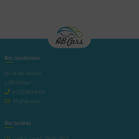
Nos coordonnées
8a, rue des Carrières
L-8411 Steinfort
(+352) 691 946 820
ni
cba@of
ul.sra
Nos horaires
Lundi au Samedi : 09h00 - 18h00