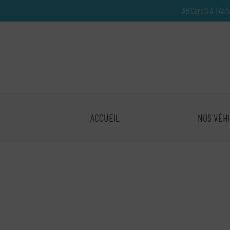
Paramètres avancés des cookies
AB Cars S.A. | Ac
ACCUEIL
NOS VÉH