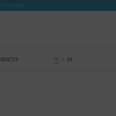
+352) 691 946 820
CONTACTER
FR
/
EN