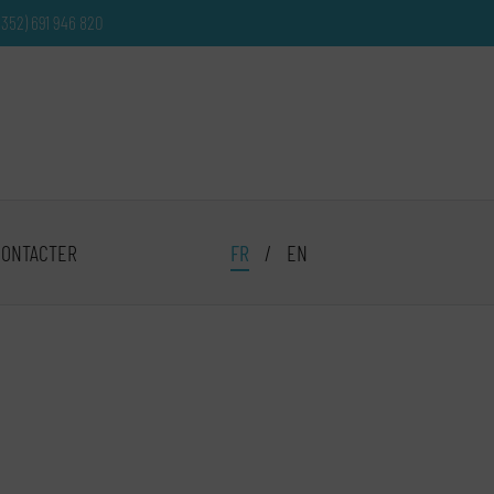
+352) 691 946 820
CONTACTER
FR
/
EN