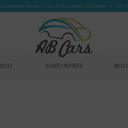
hats & Ventes de véhicules
•
8a, rue des Carrières L-8411 Steinfort
•
Mob. :
(
ICULES
ACHATS / REPRISES
NOUS 