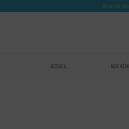
Paramètres avancés des cookies
AB Cars S.A. | Ac
ACCUEIL
NOS VÉH